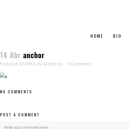
HOME
BIO
14 Abr
anchor
Posted at 07:49h
in
by
Arquitecto
0 Comments
NO COMMENTS
POST A COMMENT