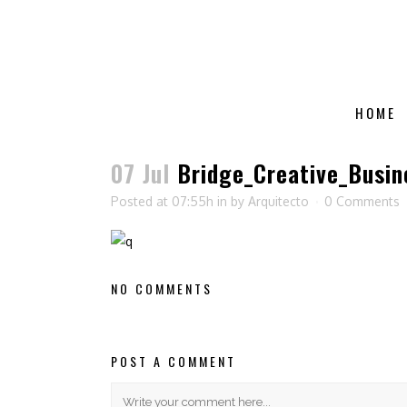
HOME
07 Jul
Bridge_Creative_Busin
Posted at 07:55h
in
by
Arquitecto
0 Comments
NO COMMENTS
POST A COMMENT