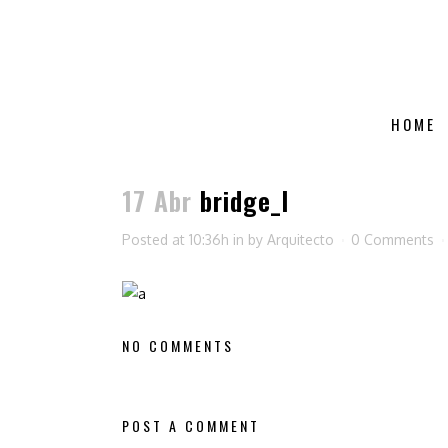
HOME
17 Abr
bridge_l
Posted at 10:36h
in
by
Arquitecto
0 Comments
NO COMMENTS
POST A COMMENT