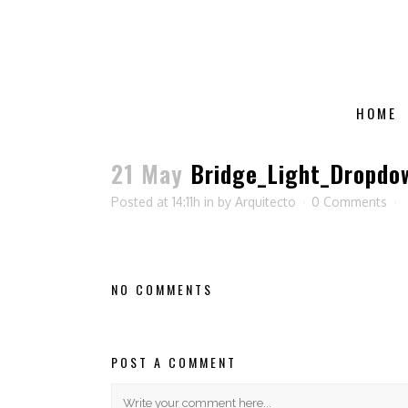
HOME
21 May
Bridge_Light_Dropdo
Posted at 14:11h
in
by
Arquitecto
0 Comments
NO COMMENTS
POST A COMMENT