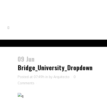
09 Jun
Bridge_University_Dropdown
Posted at 07:49h
in
by
Arquitecto
0
Comments