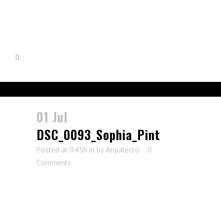
01 Jul
DSC_0093_Sophia_Pint
Posted at 11:45h
in
by
Arquitecto
0
Comments