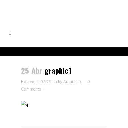
25 Abr
graphic1
Posted at 07:37h
in
by
Arquitecto
0
Comments