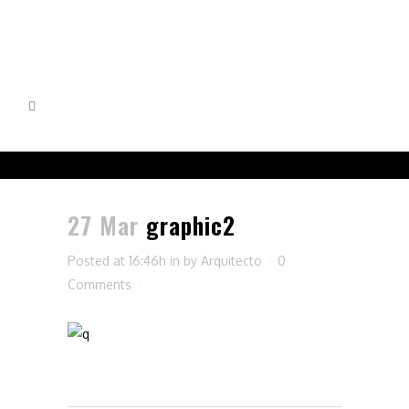
27 Mar
graphic2
Posted at 16:46h
in
by
Arquitecto
0
Comments