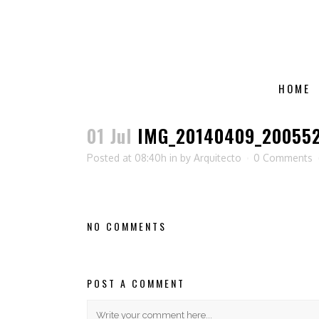
HOME
01 Jul
IMG_20140409_20055
Posted at 08:40h
in
by
Arquitecto
0 Comments
NO COMMENTS
POST A COMMENT