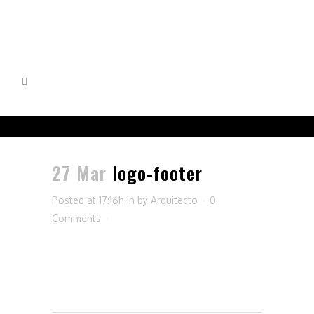
27 Mar
logo-footer
Posted at 17:16h
in
by
Arquitecto
0
Comments