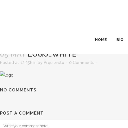
HOME
BIO
05 MAY
LOGO_WHITE
Posted at 12:25h
in
by
Arquitecto
0 Comments
NO COMMENTS
POST A COMMENT