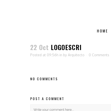
HOME
22 Oct
LOGOESCRI
Posted at 09:56h
in
by
Arquitecto
0 Comments
NO COMMENTS
POST A COMMENT