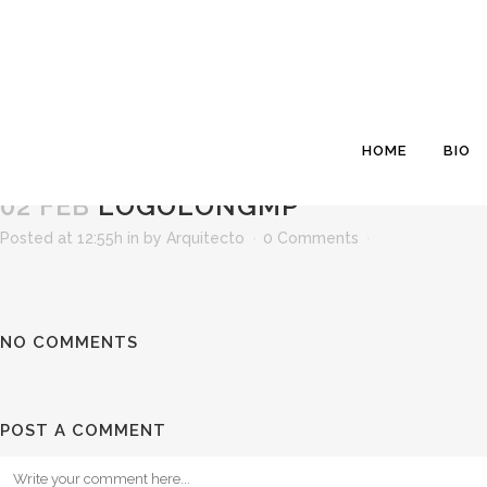
HOME
BIO
02 FEB
LOGOLONGMP
Posted at 12:55h
in
by
Arquitecto
0 Comments
NO COMMENTS
POST A COMMENT