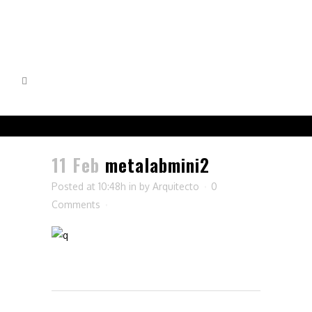
11 Feb
metalabmini2
Posted at 10:48h
in
by
Arquitecto
0
Comments