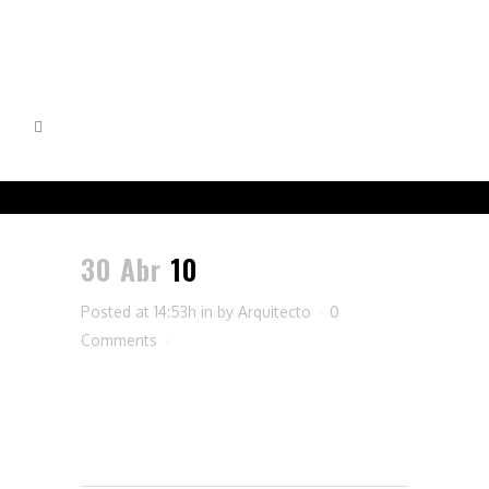
30 Abr
10
Posted at 14:53h
in
by
Arquitecto
0
Comments