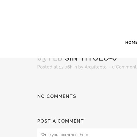
HOM
03 FEB
SIN TÍTULO-6
Posted at 12:06h
in
by
Arquitecto
0 Comment
NO COMMENTS
POST A COMMENT