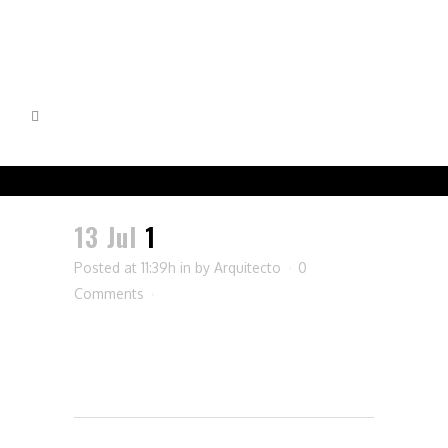
13 Jul
1
Posted at 11:39h
in
by
Arquitecto
0
Comments