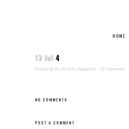
HOME
13 Jul
4
Posted at 16:29h
in
by
Arquitecto
0 Comments
NO COMMENTS
POST A COMMENT