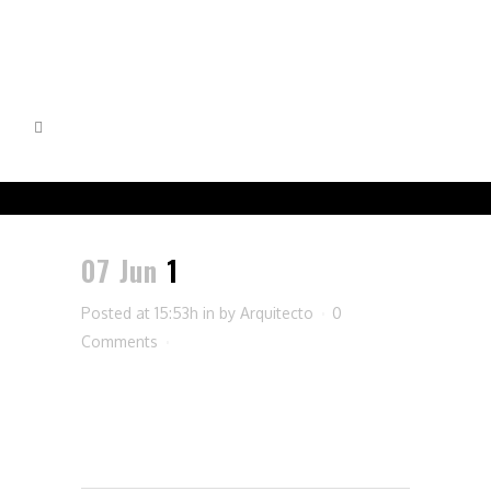
07 Jun
1
Posted at 15:53h
in
by
Arquitecto
0
Comments